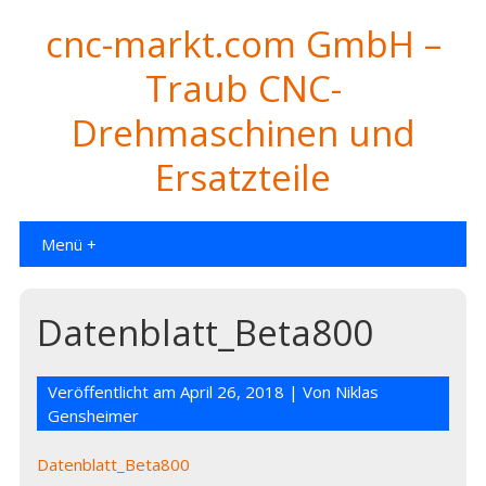
cnc-markt.com GmbH –
Traub CNC-
Drehmaschinen und
Ersatzteile
Menü +
Datenblatt_Beta800
Veröffentlicht am
April 26, 2018
| Von
Niklas
Gensheimer
Datenblatt_Beta800