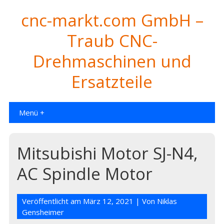
cnc-markt.com GmbH –
Traub CNC-
Drehmaschinen und
Ersatzteile
Menü +
Mitsubishi Motor SJ-N4,
AC Spindle Motor
Veröffentlicht am
März 12, 2021
| Von
Niklas
Gensheimer