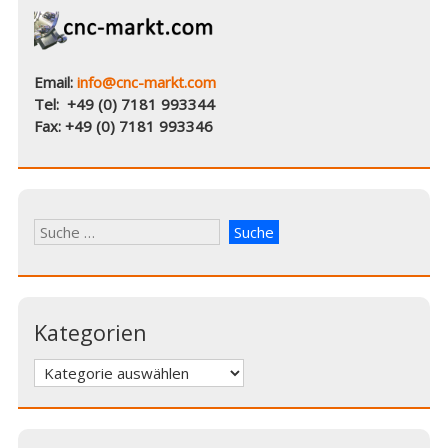
)
)
e
t
)
Email:
info@cnc-markt.com
Tel: +49 (0) 7181 993344
Fax: +49 (0) 7181 993346
Kategorien
Kategorien