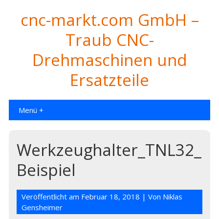
cnc-markt.com GmbH –
Traub CNC-
Drehmaschinen und
Ersatzteile
Menü +
Werkzeughalter_TNL32_
Beispiel
Veröffentlicht am
Februar 18, 2018
| Von
Niklas
Gensheimer