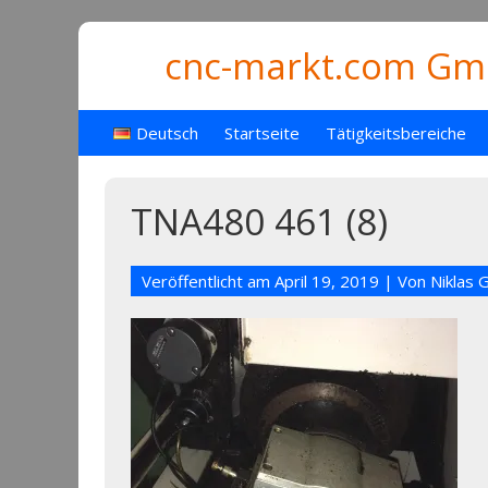
cnc-markt.com Gmb
Deutsch
Startseite
Tätigkeitsbereiche
TNA480 461 (8)
Veröffentlicht am
April 19, 2019
| Von
Niklas 