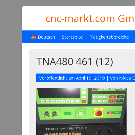
cnc-markt.com Gmb
Deutsch
Startseite
Tätigkeitsbereiche
TNA480 461 (12)
Veröffentlicht am
April 19, 2019
| Von
Niklas 