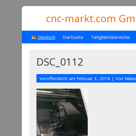
cnc-markt.com Gmb
Deutsch
Startseite
Tätigkeitsbereiche
DSC_0112
Veröffentlicht am
Februar 3, 2018
| Von
Nikla