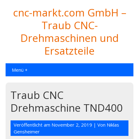
cnc-markt.com GmbH –
Traub CNC-
Drehmaschinen und
Ersatzteile
Menü +
Traub CNC
Drehmaschine TND400
Veröffentlicht am
November 2, 2019
| Von
Niklas
Gensheimer