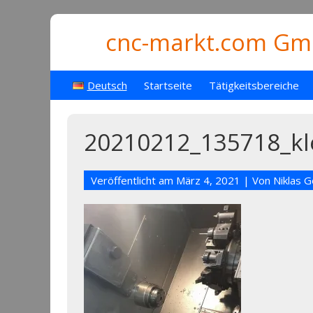
cnc-markt.com Gmb
Deutsch
Startseite
Tätigkeitsbereiche
20210212_135718_kl
Veröffentlicht am
März 4, 2021
| Von
Niklas 