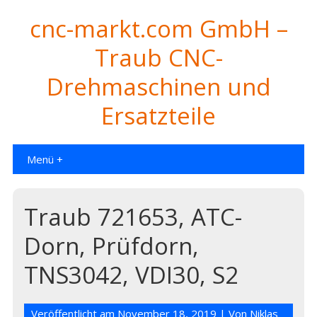
cnc-markt.com GmbH –
Traub CNC-
Drehmaschinen und
Ersatzteile
Menü +
Traub 721653, ATC-
Dorn, Prüfdorn,
TNS3042, VDI30, S2
Veröffentlicht am
November 18, 2019
| Von
Niklas