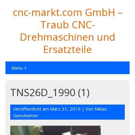
cnc-markt.com GmbH –
Traub CNC-
Drehmaschinen und
Ersatzteile
Menü +
TNS26D_1990 (1)
Veröffentlicht am
März 31, 2019
| Von
Niklas
Gensheimer