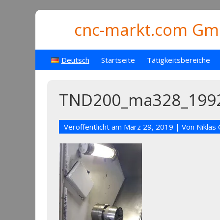
cnc-markt.com Gmb
Deutsch
Startseite
Tätigkeitsbereiche
TND200_ma328_1992
Veröffentlicht am
März 29, 2019
| Von
Niklas