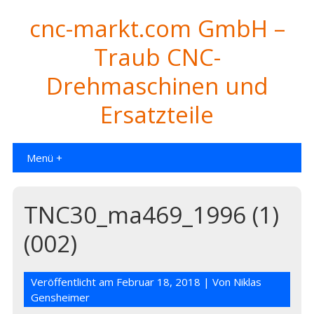
cnc-markt.com GmbH –
Traub CNC-
Drehmaschinen und
Ersatzteile
Menü +
TNC30_ma469_1996 (1)
(002)
Veröffentlicht am
Februar 18, 2018
| Von
Niklas
Gensheimer