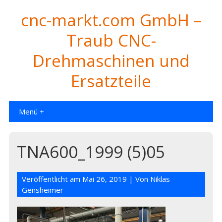
cnc-markt.com GmbH –
Traub CNC-
Drehmaschinen und
Ersatzteile
Menü +
TNA600_1999 (5)05
Veröffentlicht am
Mai 26, 2019
| Von
Niklas
Gensheimer