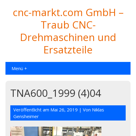
cnc-markt.com GmbH –
Traub CNC-
Drehmaschinen und
Ersatzteile
Menü +
TNA600_1999 (4)04
Veröffentlicht am
Mai 26, 2019
| Von
Niklas
Gensheimer