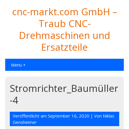
cnc-markt.com GmbH –
Traub CNC-
Drehmaschinen und
Ersatzteile
Menü +
Stromrichter_Baumüller
-4
Veröffentlicht am
September 16, 2020
| Von
Niklas
Gensheimer