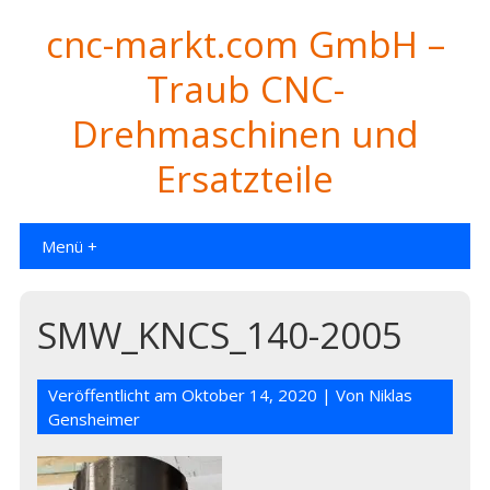
cnc-markt.com GmbH –
Traub CNC-
Drehmaschinen und
Ersatzteile
Menü +
SMW_KNCS_140-2005
Veröffentlicht am
Oktober 14, 2020
| Von
Niklas
Gensheimer