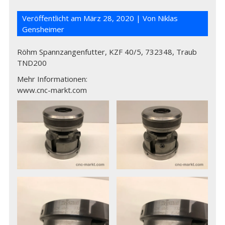
Veröffentlicht am
März 28, 2020
| Von
Niklas
Gensheimer
Röhm Spannzangenfutter, KZF 40/5, 732348, Traub
TND200
Mehr Informationen:
www.cnc-markt.com