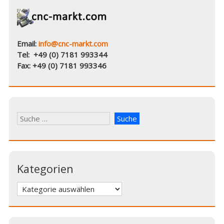
)
)
e
t
)
Email:
info@cnc-markt.com
Tel: +49 (0) 7181 993344
Fax: +49 (0) 7181 993346
Kategorien
Kategorien