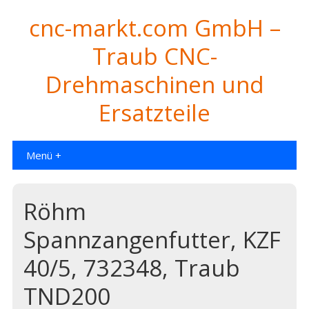
cnc-markt.com GmbH –
Traub CNC-
Drehmaschinen und
Ersatzteile
Menü +
Röhm
Spannzangenfutter, KZF
40/5, 732348, Traub
TND200