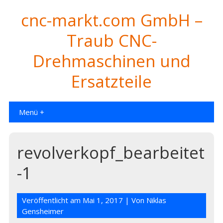
cnc-markt.com GmbH –
Traub CNC-
Drehmaschinen und
Ersatzteile
Menü +
revolverkopf_bearbeitet
-1
Veröffentlicht am
Mai 1, 2017
| Von
Niklas
Gensheimer