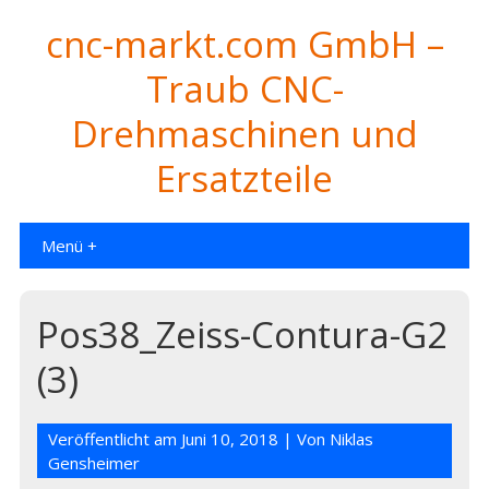
cnc-markt.com GmbH –
Traub CNC-
Drehmaschinen und
Ersatzteile
Menü +
Pos38_Zeiss-Contura-G2
(3)
Veröffentlicht am
Juni 10, 2018
| Von
Niklas
Gensheimer