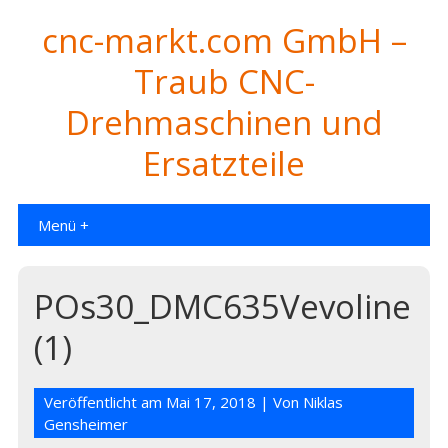
cnc-markt.com GmbH –
Traub CNC-
Drehmaschinen und
Ersatzteile
Menü +
POs30_DMC635Vevoline
(1)
Veröffentlicht am
Mai 17, 2018
| Von
Niklas
Gensheimer