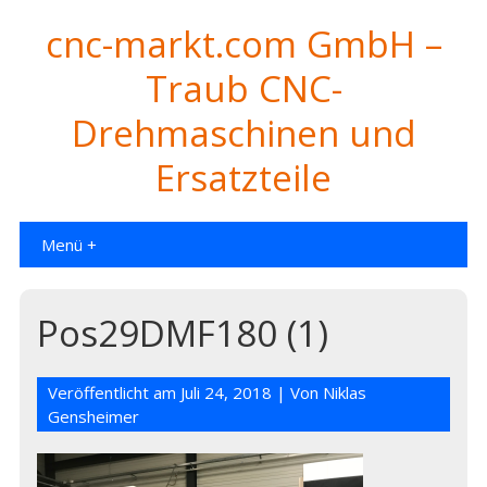
cnc-markt.com GmbH –
Traub CNC-
Drehmaschinen und
Ersatzteile
Menü +
Pos29DMF180 (1)
Veröffentlicht am
Juli 24, 2018
| Von
Niklas
Gensheimer