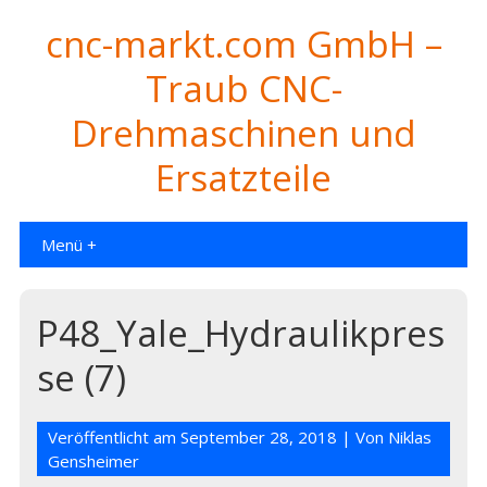
cnc-markt.com GmbH –
Traub CNC-
Drehmaschinen und
Ersatzteile
Menü +
P48_Yale_Hydraulikpres
se (7)
Veröffentlicht am
September 28, 2018
| Von
Niklas
Gensheimer