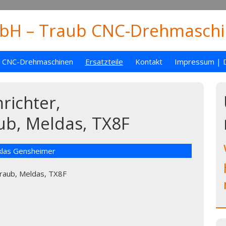
H – Traub CNC-Drehmaschin
CNC-Drehmaschinen
Ersatzteile
Kontakt
Impressum | 
richter,
ub, Meldas, TX8F
klas Gensheimer
Traub, Meldas, TX8F