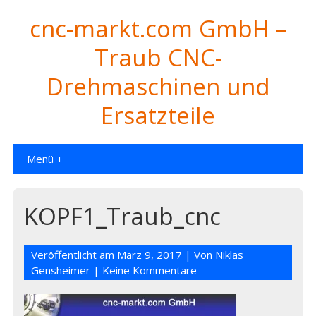
cnc-markt.com GmbH –
Traub CNC-
Drehmaschinen und
Ersatzteile
Menü +
KOPF1_Traub_cnc
Veröffentlicht am
März 9, 2017
| Von
Niklas
Gensheimer
|
Keine Kommentare