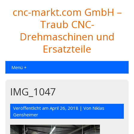
cnc-markt.com GmbH –
Traub CNC-
Drehmaschinen und
Ersatzteile
Menü +
IMG_1047
Veröffentlicht am
April 26, 2018
| Von
Niklas
Gensheimer