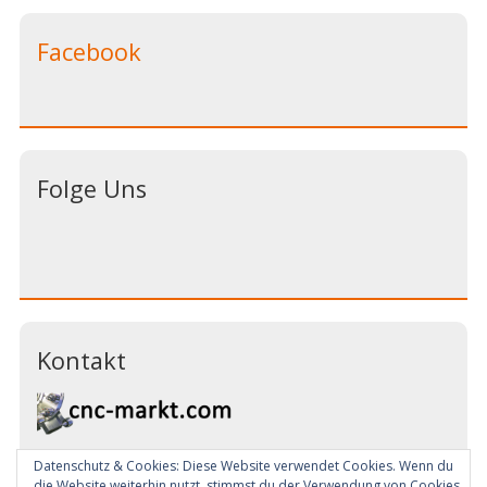
Facebook
Folge Uns
Kontakt
Datenschutz & Cookies: Diese Website verwendet Cookies. Wenn du
Email:
info@cnc-markt.com
die Website weiterhin nutzt, stimmst du der Verwendung von Cookies