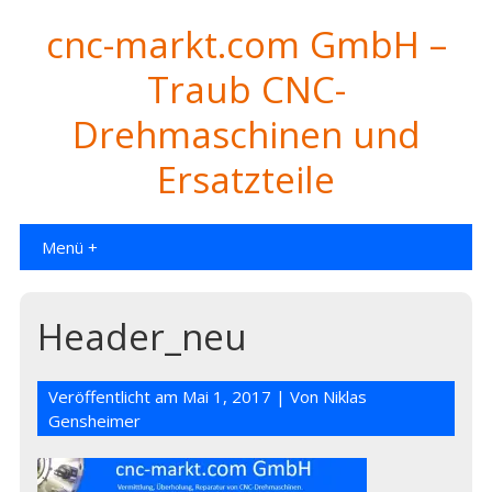
cnc-markt.com GmbH –
Traub CNC-
Drehmaschinen und
Ersatzteile
Menü +
Header_neu
Veröffentlicht am
Mai 1, 2017
| Von
Niklas
Gensheimer