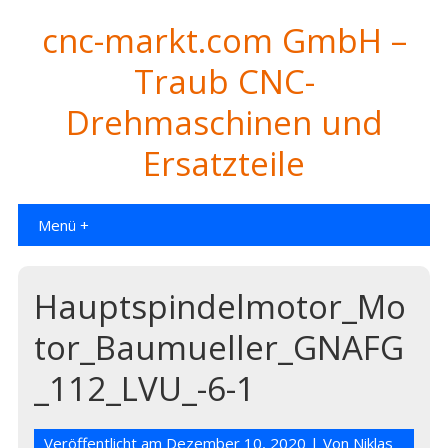
cnc-markt.com GmbH –
Traub CNC-
Drehmaschinen und
Ersatzteile
Menü +
Hauptspindelmotor_Mo
tor_Baumueller_GNAFG
_112_LVU_-6-1
Veröffentlicht am
Dezember 10, 2020
| Von
Niklas