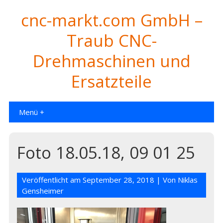
cnc-markt.com GmbH –
Traub CNC-
Drehmaschinen und
Ersatzteile
Menü +
Foto 18.05.18, 09 01 25
Veröffentlicht am
September 28, 2018
| Von
Niklas
Gensheimer