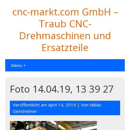
cnc-markt.com GmbH –
Traub CNC-
Drehmaschinen und
Ersatzteile
Menü +
Foto 14.04.19, 13 39 27
Veröffentlicht am
April 14, 2019
| Von
Niklas
Gensheimer