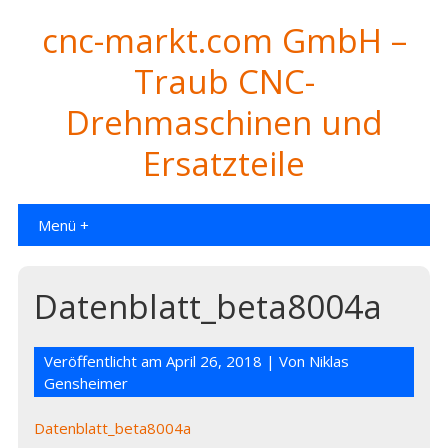
cnc-markt.com GmbH –
Traub CNC-
Drehmaschinen und
Ersatzteile
Menü +
Datenblatt_beta8004a
Veröffentlicht am
April 26, 2018
| Von
Niklas
Gensheimer
Datenblatt_beta8004a