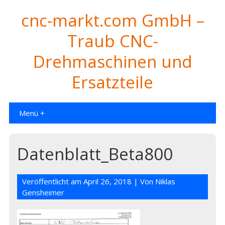
cnc-markt.com GmbH –
Traub CNC-
Drehmaschinen und
Ersatzteile
Menü +
Datenblatt_Beta800
Veröffentlicht am
April 26, 2018
| Von
Niklas
Gensheimer