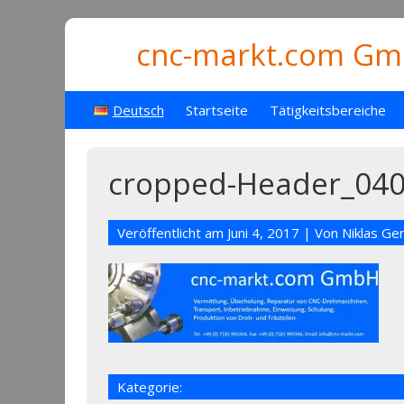
cnc-markt.com Gmb
Deutsch
Startseite
Tätigkeitsbereiche
cropped-Header_040
Veröffentlicht am
Juni 4, 2017
| Von
Niklas Ge
Kategorie: