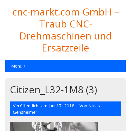
cnc-markt.com GmbH –
Traub CNC-
Drehmaschinen und
Ersatzteile
Menü +
Citizen_L32-1M8 (3)
Veröffentlicht am
Juni 17, 2018
| Von
Niklas
Gensheimer