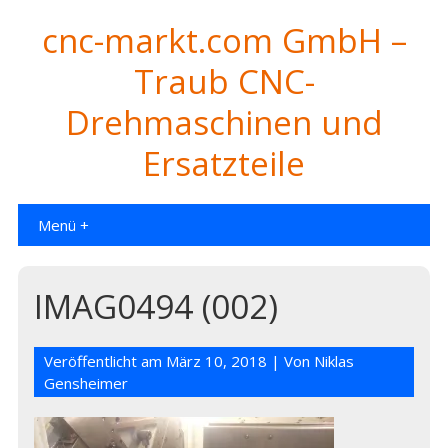
cnc-markt.com GmbH –
Traub CNC-
Drehmaschinen und
Ersatzteile
Menü +
IMAG0494 (002)
Veröffentlicht am
März 10, 2018
| Von
Niklas
Gensheimer