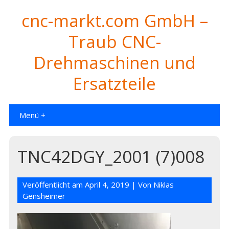
cnc-markt.com GmbH –
Traub CNC-
Drehmaschinen und
Ersatzteile
Menü +
TNC42DGY_2001 (7)008
Veröffentlicht am
April 4, 2019
| Von
Niklas
Gensheimer