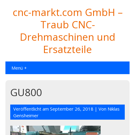
cnc-markt.com GmbH –
Traub CNC-
Drehmaschinen und
Ersatzteile
Menü +
GU800
Veröffentlicht am
September 26, 2018
| Von
Niklas
Gensheimer