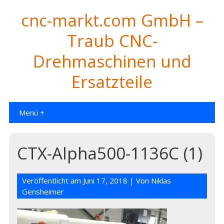
cnc-markt.com GmbH –
Traub CNC-
Drehmaschinen und
Ersatzteile
Menü +
CTX-Alpha500-1136C (1)
Veröffentlicht am
Juni 17, 2018
| Von
Niklas
Gensheimer