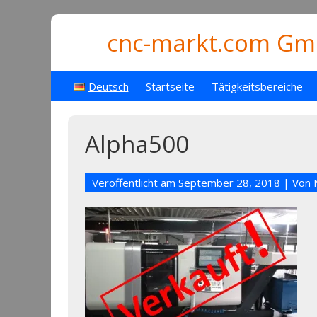
cnc-markt.com Gmb
Deutsch
Startseite
Tätigkeitsbereiche
Alpha500
Veröffentlicht am
September 28, 2018
| Von