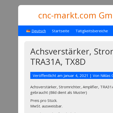
cnc-markt.com Gmb
Deutsch
Startseite
Tätigkeitsbereiche
Achsverstärker, Strom
TRA31A, TX8D
Veröffentlicht am
Januar 4, 2021
| Von
Niklas
Achsverstärker, Stromrichter, Amplifier, TRA3
gebraucht (Bild dient als Muster)
Preis pro Stück.
MwSt. ausweisbar.