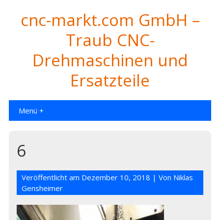
cnc-markt.com GmbH –
Traub CNC-
Drehmaschinen und
Ersatzteile
Menü +
6
Veröffentlicht am
Dezember 10, 2018
| Von
Niklas
Gensheimer