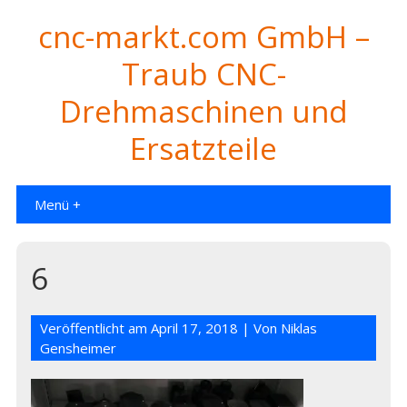
cnc-markt.com GmbH –
Traub CNC-
Drehmaschinen und
Ersatzteile
Menü +
6
Veröffentlicht am
April 17, 2018
| Von
Niklas
Gensheimer