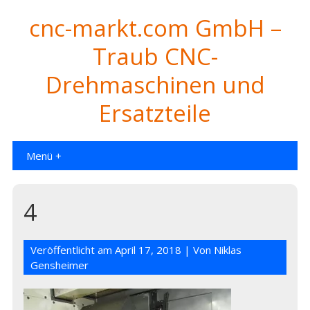
cnc-markt.com GmbH –
Traub CNC-
Drehmaschinen und
Ersatzteile
Menü +
4
Veröffentlicht am
April 17, 2018
| Von
Niklas
Gensheimer