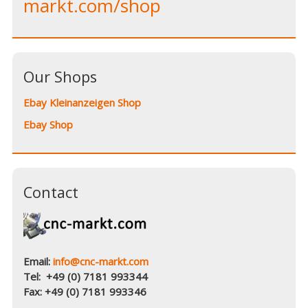
markt.com/shop
n
n
n
w
)
n
n
n
w
e
e
e
i
w
w
w
n
w
w
w
d
i
i
i
o
n
n
n
w
d
d
d
)
o
o
o
Our Shops
w
w
w
)
)
)
Ebay Kleinanzeigen Shop
Ebay Shop
Contact
Email:
info@cnc-markt.com
Tel: +49 (0) 7181 993344
Fax: +49 (0) 7181 993346