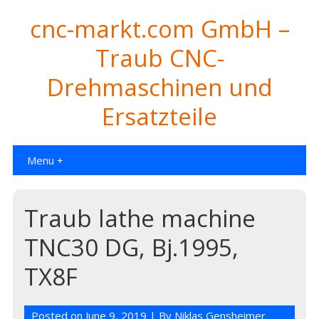
cnc-markt.com GmbH –
Traub CNC-
Drehmaschinen und
Ersatzteile
Menu +
Traub lathe machine
TNC30 DG, Bj.1995,
TX8F
Posted on
June 9, 2019
| By
Niklas Gensheimer