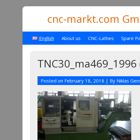
cnc-markt.com Gmb
English
About us
CNC-Lathes
Spare Pa
TNC30_ma469_1996 (
Posted on
February 18, 2018
| By
Niklas Ge