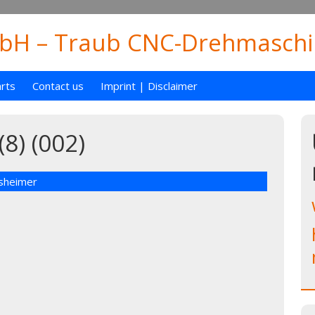
H – Traub CNC-Drehmaschin
rts
Contact us
Imprint | Disclaimer
8) (002)
nsheimer