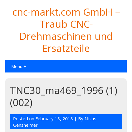
cnc-markt.com GmbH –
Traub CNC-
Drehmaschinen und
Ersatzteile
Menu +
TNC30_ma469_1996 (1)
(002)
Posted on
February 18, 2018
| By
Niklas
Gensheimer