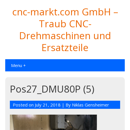
cnc-markt.com GmbH –
Traub CNC-
Drehmaschinen und
Ersatzteile
Menu +
Pos27_DMU80P (5)
Posted on
July 21, 2018
| By
Niklas Gensheimer