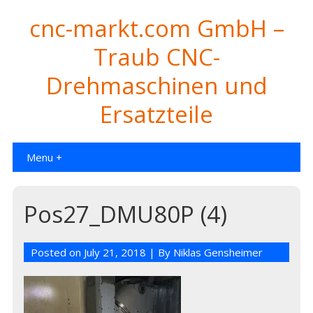
cnc-markt.com GmbH –
Traub CNC-
Drehmaschinen und
Ersatzteile
Menu +
Pos27_DMU80P (4)
Posted on
July 21, 2018
| By
Niklas Gensheimer