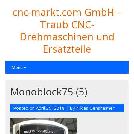
cnc-markt.com GmbH –
Traub CNC-
Drehmaschinen und
Ersatzteile
Menu +
Monoblock75 (5)
Posted on
April 26, 2018
| By
Niklas Gensheimer