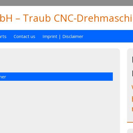
H – Traub CNC-Drehmaschin
rts
Contact us
Imprint | Disclaimer
mer