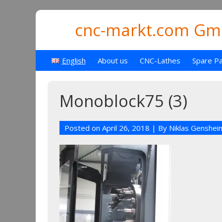
cnc-markt.com Gmb
English
About us
CNC-Lathes
Spare Pa
Monoblock75 (3)
Posted on
April 26, 2018
| By
Niklas Genshei