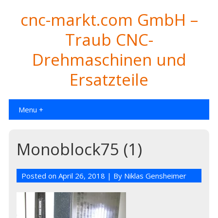
cnc-markt.com GmbH –
Traub CNC-
Drehmaschinen und
Ersatzteile
Menu +
Monoblock75 (1)
Posted on
April 26, 2018
| By
Niklas Gensheimer